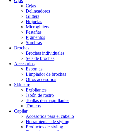
Ojos
Cejas
Delineadores
Glitters
Hojuelas
Microglitters
Pestañas
Pigmentos
Sombras
Brochas
Brochas individuales
Sets de brochas
Accesorios
Esponjas
Limpiador de brochas
Otros accesorios
Skincare
Exfoliantes
Jabón de rostro
Toallas desmaquillantes
Tónicos
Capilar
Accesorios para el cabello
Herramientas de styling
Productos de styling