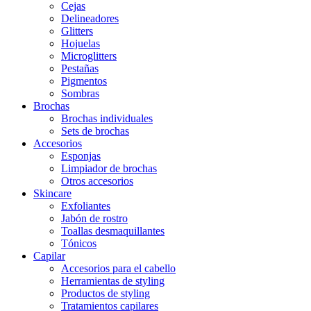
Cejas
Delineadores
Glitters
Hojuelas
Microglitters
Pestañas
Pigmentos
Sombras
Brochas
Brochas individuales
Sets de brochas
Accesorios
Esponjas
Limpiador de brochas
Otros accesorios
Skincare
Exfoliantes
Jabón de rostro
Toallas desmaquillantes
Tónicos
Capilar
Accesorios para el cabello
Herramientas de styling
Productos de styling
Tratamientos capilares