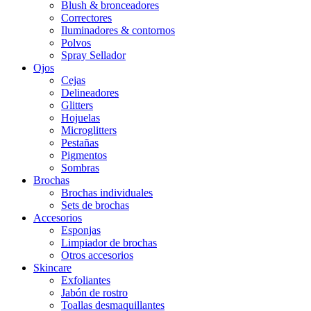
Blush & bronceadores
Correctores
Iluminadores & contornos
Polvos
Spray Sellador
Ojos
Cejas
Delineadores
Glitters
Hojuelas
Microglitters
Pestañas
Pigmentos
Sombras
Brochas
Brochas individuales
Sets de brochas
Accesorios
Esponjas
Limpiador de brochas
Otros accesorios
Skincare
Exfoliantes
Jabón de rostro
Toallas desmaquillantes