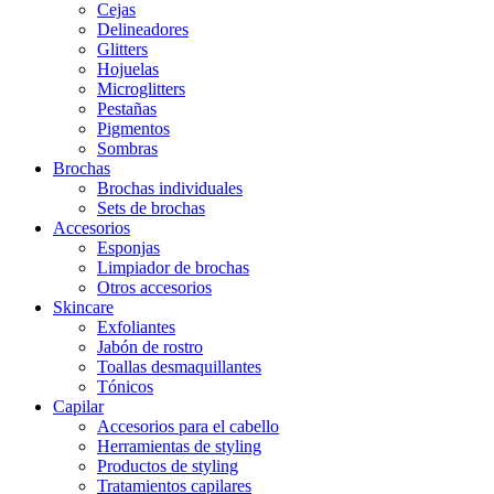
Cejas
Delineadores
Glitters
Hojuelas
Microglitters
Pestañas
Pigmentos
Sombras
Brochas
Brochas individuales
Sets de brochas
Accesorios
Esponjas
Limpiador de brochas
Otros accesorios
Skincare
Exfoliantes
Jabón de rostro
Toallas desmaquillantes
Tónicos
Capilar
Accesorios para el cabello
Herramientas de styling
Productos de styling
Tratamientos capilares