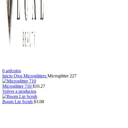
0
artículos
Inicio
Ojos
Microglitters
Microglitter 227
Microglitter 710
$
10.27
Volver a productos
Boom Lip Scrub
$
3.08